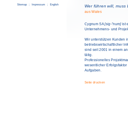
Sitemap
Impressum
English
Wer führen will, muss 
aus Wales
Cygnum SA
[sig-"num]
ist 
Unternehmens- und Projek
Wir unterstützen Kunden i
betriebswirtschaftlicher 
sind seit 2001 in einem 
tätig.
Professionelles Projektma
wesentlicher Erfolgsfakto
Aufgaben.
Seite drucken